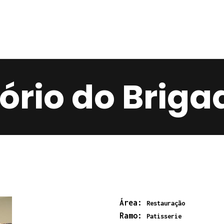
Home
Services
Contacts
rio do Briga
Área:
Restauração
Ramo:
Patisserie