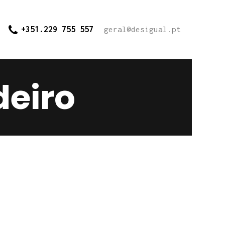
+351.229 755 557
geral@desigual.pt
deiro