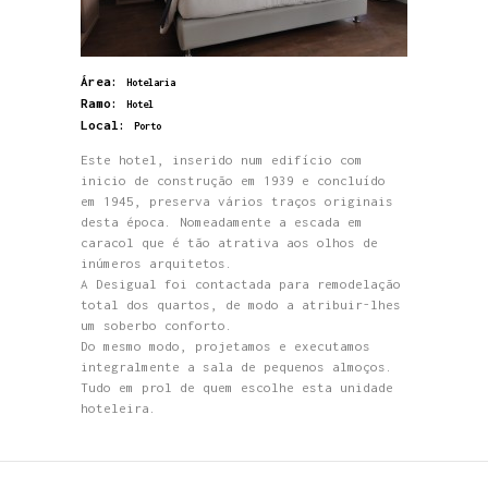
Área:
Hotelaria
Ramo:
Hotel
Local:
Porto
Este hotel, inserido num edifício com
inicio de construção em 1939 e concluído
em 1945, preserva vários traços originais
desta época. Nomeadamente a escada em
caracol que é tão atrativa aos olhos de
inúmeros arquitetos.
A Desigual foi contactada para remodelação
total dos quartos, de modo a atribuir-lhes
um soberbo conforto.
Do mesmo modo, projetamos e executamos
integralmente a sala de pequenos almoços.
Tudo em prol de quem escolhe esta unidade
hoteleira.