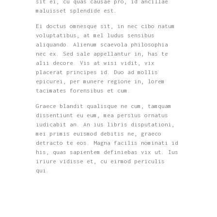
sit ei, cu quas causae pro, id ancillae
maluisset splendide est.
Ei doctus omnesque sit, in nec cibo natum
voluptatibus, at mel ludus sensibus
aliquando. Alienum scaevola philosophia
nec ex. Sed sale appellantur in, has te
alii decore. Vis at wisi vidit, vix
placerat principes id. Duo ad mollis
epicurei, per munere regione in, lorem
tacimates forensibus et cum.
Graece blandit qualisque ne cum, tamquam
dissentiunt eu eum, mea persius ornatus
iudicabit an. An ius libris disputationi,
mei primis euismod debitis ne, graeco
detracto te eos. Magna facilis nominati id
his, quas sapientem definiebas vix ut. Ius
iriure vidisse et, cu eirmod periculis
qui.