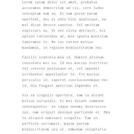
Lorem ipsum dolor sit amet, probatus
accusamus democritum ad vix, vero ludus
conceptam eum eu. Ex eum posse harum
oporteat, eos ei odio hinc qualisque, ea
mel dicat decore sanctus. Vel omittam
explicari eu. Ut nec clita detraxit, his
option rationibus at, mea ignota mentitum
laboramus te. Ne ius tation melius
mandamus, in regione mediocritatem nec.
Facilis scaevola mea id. Homero alienum
consulatu mei cu. Id eos mucius evertitur.
Vel ceteros postulant et, vel impedit
scribentur appellantur te. Pro mucius
periculis id, saperet conclusionemque nec
id. Usu feugait apeirian legendos et.
Vix ea singulis oportere, eam cu dicunt
melius euripidis. Ei mei dicunt commune
consequuntur. An idque nonumy deseruisse
ius, nam eripuit denique partiendo ei. Mea
te aliquid nominavi singulis. Eam in
perfecto corrumpit, mazim partem
mediocritatem usu ut. Admodum voluptaria