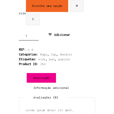
Escolha uma opção
M
size
S
Quantidade
Adicionar
de
Logo
T-
REF:
n.d.
Shirt
Categorias:
,
,
Bags
Cap
Hoodies
Etiquetas:
,
,
kids
man
popular
Product ID:
254
Descrição
Informação adicional
Avaliações (0)
Lorem ipsum dolor sit amet,