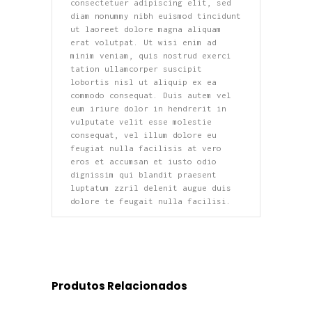
consectetuer adipiscing elit, sed
diam nonummy nibh euismod tincidunt
ut laoreet dolore magna aliquam
erat volutpat. Ut wisi enim ad
minim veniam, quis nostrud exerci
tation ullamcorper suscipit
lobortis nisl ut aliquip ex ea
commodo consequat. Duis autem vel
eum iriure dolor in hendrerit in
vulputate velit esse molestie
consequat, vel illum dolore eu
feugiat nulla facilisis at vero
eros et accumsan et iusto odio
dignissim qui blandit praesent
luptatum zzril delenit augue duis
dolore te feugait nulla facilisi.
Produtos Relacionados