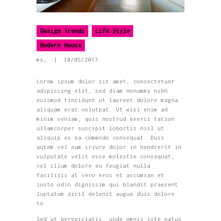
Design Trends
Life Style
Modern House
ms_
30/05/2017
Lorem ipsum dolor sit amet, consectetuer
adipiscing elit, sed diam nonummy nibh
euismod tincidunt ut laoreet dolore magna
aliquam erat volutpat. Ut wisi enim ad
minim veniam, quis nostrud exerci tation
ullamcorper suscipit lobortis nisl ut
aliquip ex ea commodo consequat. Duis
autem vel eum iriure dolor in hendrerit in
vulputate velit esse molestie consequat,
vel illum dolore eu feugiat nulla
facilisis at vero eros et accumsan et
iusto odio dignissim qui blandit praesent
luptatum zzril delenit augue duis dolore
te.
Sed ut perspiciatis, unde omnis iste natus