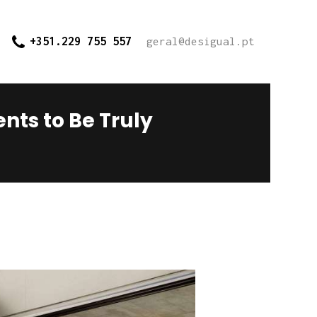
+351.229 755 557
geral@desigual.pt
nts to Be Truly