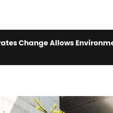
Home
Services
Contacts
rates Change Allows Environme