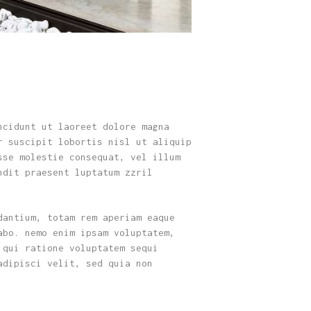
ncidunt ut laoreet dolore magna
r suscipit lobortis nisl ut aliquip
sse molestie consequat, vel illum
ndit praesent luptatum zzril
dantium, totam rem aperiam eaque
abo. nemo enim ipsam voluptatem,
 qui ratione voluptatem sequi
adipisci velit, sed quia non