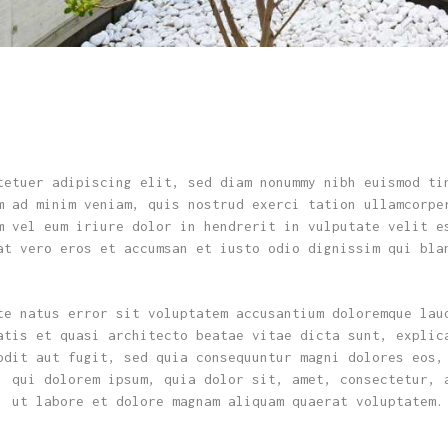
tetuer adipiscing elit, sed diam nonummy nibh euismod ti
m ad minim veniam, quis nostrud exerci tation ullamcorpe
m vel eum iriure dolor in hendrerit in vulputate velit e
at vero eros et accumsan et iusto odio dignissim qui bla
te natus error sit voluptatem accusantium doloremque lau
atis et quasi architecto beatae vitae dicta sunt, explic
odit aut fugit, sed quia consequuntur magni dolores eos,
, qui dolorem ipsum, quia dolor sit, amet, consectetur, 
, ut labore et dolore magnam aliquam quaerat voluptatem.