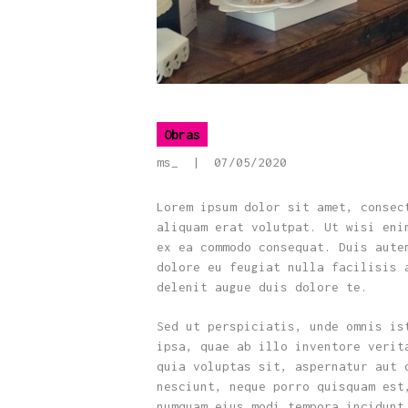
Obras
ms_
07/05/2020
Lorem ipsum dolor sit amet, consec
aliquam erat volutpat. Ut wisi eni
ex ea commodo consequat. Duis aute
dolore eu feugiat nulla facilisis 
delenit augue duis dolore te.
Sed ut perspiciatis, unde omnis is
ipsa, quae ab illo inventore verit
quia voluptas sit, aspernatur aut 
nesciunt, neque porro quisquam est
numquam eius modi tempora incidunt