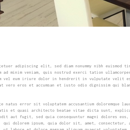
tetuer adipiscing elit, sed diam nonummy nibh euismod ti
m ad minim veniam, quis nostrud exerci tation ullamcorpe
m vel eum iriure dolor in hendrerit in vulputate velit e
at vero eros et accumsan et iusto odio dignissim qui bla
te natus error sit voluptatem accusantium doloremque lau
atis et quasi architecto beatae vitae dicta sunt, explic
odit aut fugit, sed quia consequuntur magni dolores eos,
, qui dolorem ipsum, quia dolor sit, amet, consectetur, 
, ut labore et dolore magnam aliquam quaerat voluptatem.