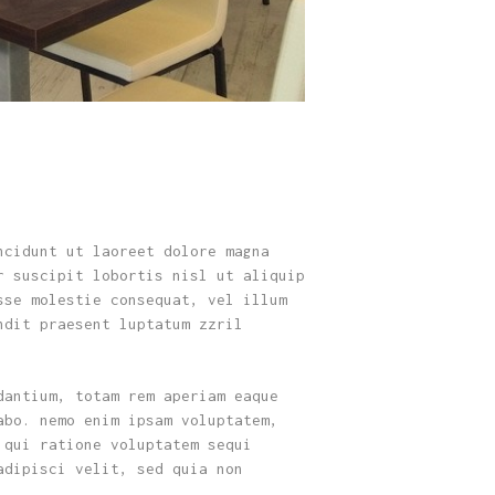
ncidunt ut laoreet dolore magna
r suscipit lobortis nisl ut aliquip
sse molestie consequat, vel illum
ndit praesent luptatum zzril
dantium, totam rem aperiam eaque
abo. nemo enim ipsam voluptatem,
 qui ratione voluptatem sequi
adipisci velit, sed quia non