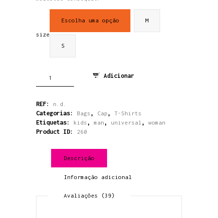
Escolha uma opção
M
size
S
Quantidade
Adicionar
de
Double
Layer
REF:
n.d.
T-
Categorias:
,
,
Bags
Cap
T-Shirts
Shirt
Etiquetas:
,
,
,
kids
man
universal
woman
Product ID:
260
Descrição
Informação adicional
Avaliações (39)