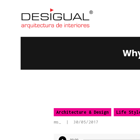
Why
Architecture & Design
Life Styl
ms_
30/05/2017
Reprodutor
00:00