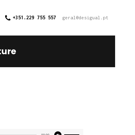
+351.229 755 557
geral@desigual.pt
ture
Use
00:00