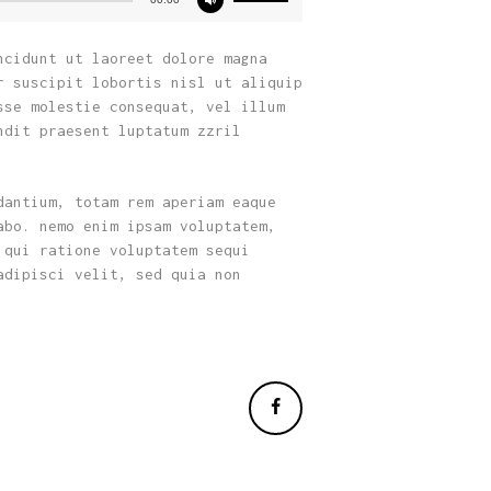
as
setas
ncidunt ut laoreet dolore magna
cima/baixo
r suscipit lobortis nisl ut aliquip
para
sse molestie consequat, vel illum
aumentar
ndit praesent luptatum zzril
ou
diminuir
o
dantium, totam rem aperiam eaque
volume.
abo. nemo enim ipsam voluptatem,
 qui ratione voluptatem sequi
adipisci velit, sed quia non