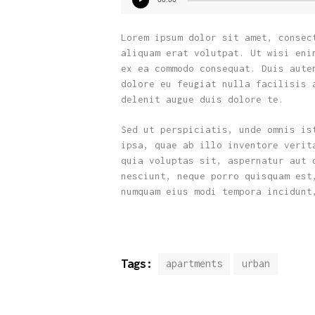
de
áudio
Lorem ipsum dolor sit amet, consec
aliquam erat volutpat. Ut wisi eni
ex ea commodo consequat. Duis aute
dolore eu feugiat nulla facilisis 
delenit augue duis dolore te.
Sed ut perspiciatis, unde omnis is
ipsa, quae ab illo inventore verit
quia voluptas sit, aspernatur aut 
nesciunt, neque porro quisquam est
numquam eius modi tempora incidunt
Tags:
apartments
urban