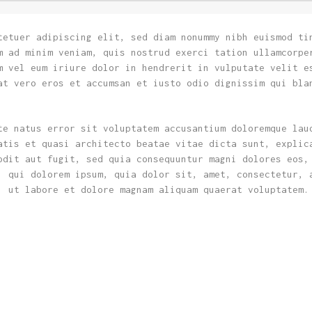
tetuer adipiscing elit, sed diam nonummy nibh euismod ti
m ad minim veniam, quis nostrud exerci tation ullamcorpe
m vel eum iriure dolor in hendrerit in vulputate velit e
at vero eros et accumsan et iusto odio dignissim qui bla
te natus error sit voluptatem accusantium doloremque lau
atis et quasi architecto beatae vitae dicta sunt, explic
odit aut fugit, sed quia consequuntur magni dolores eos,
, qui dolorem ipsum, quia dolor sit, amet, consectetur, 
, ut labore et dolore magnam aliquam quaerat voluptatem.