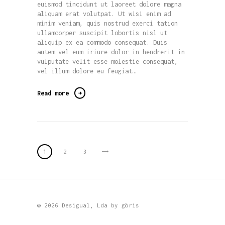
euismod tincidunt ut laoreet dolore magna
aliquam erat volutpat. Ut wisi enim ad
minim veniam, quis nostrud exerci tation
ullamcorper suscipit lobortis nisl ut
aliquip ex ea commodo consequat. Duis
autem vel eum iriure dolor in hendrerit in
vulputate velit esse molestie consequat,
vel illum dolore eu feugiat…
Read more
Paginação
PAGE
1
>
PAGE
2
PAGE
3
dos
conteúdos
© 2026 Desigual, Lda by
göris