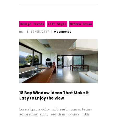
Design Trends
Life Style
Modern House
ms_
30/05/2017
0
comments
18 Bay Window Ideas That Make It
Easy to Enjoy the View
Lorem ipsum dolor sit amet, consectetuer
adipiscing elit, sed diam nonummy nibh